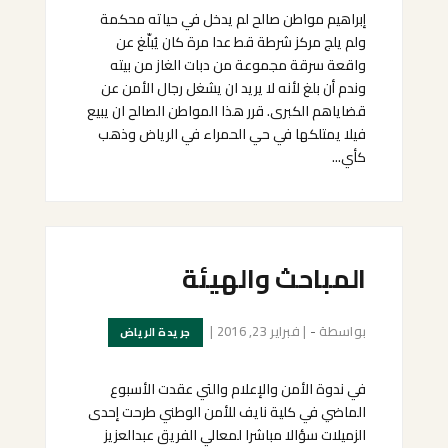
إبراهيم مواطن صالح لم يدخل في حياته محكمة
ولم يلج مركز شرطة قط عدا مرة كان يُبلّغ عن
واقعة سرقة مجموعة من دبات الغاز من بيته
وندم أن بلغ لأنه لا يريد ان يشغل رجال الأمن عن
قضاياهم الكبرى. قرر هذا المواطن الصالح ان يبيع
فيلا يمتلكها في حي الحمراء في الرياض وذهب
كأي...
المباحث والهيئة
بواسطة
-
|
فبراير 23, 2016
|
جريدة الرياض
في ندوة الأمن والإعلام والتي عقدت الأسبوع
الماضي في كلية نايف للأمن الوطني طرحت إحدى
الزميلات سؤالا مباشرا لمعالي الفريق عبدالعزيز