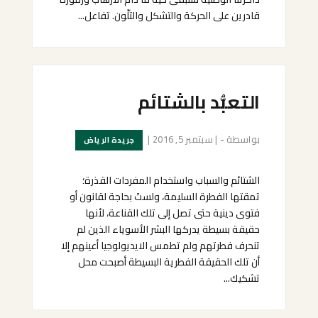
قادرين على الحركة والتشكل والتلّون. تفاعل...
التعبُّد بالشتائم
بواسطة
-
|
سبتمبر 5, 2016
|
جريدة الرياض
الشتائم والسباب واستخدام المفردات القذرة؛
تمقتها الفطرة السليمة، ولستَ بحاجة لقانون أو
فتوى دينية حتى تصل إلى تلك القناعة، لأنها
حقيقة بسيطة يدركها البشر الأسوياء الذين لم
تنحرف فطرتهم ولم تطمس الايديولوجيا أعينهم إلا
أن تلك الحقيقة الفطرية البسيطة أصبحت محل
تشكيك...