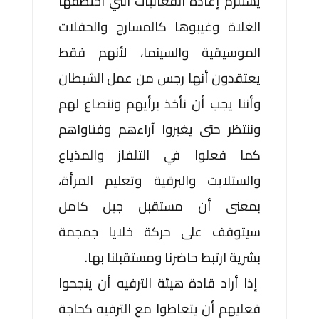
يستلزم إعادة الفعاليات التي اختطفها
الغلاة وغيبوها كالمسارح والحفلات
الموسيقية والسينما، لأنهم فقط
يعتقدون أنها رجس من عمل الشيطان
وأننا يجب أن نأخذ برأيهم وننصاع لهم
وننتظر حتى يغيروا آراءهم وفتاواهم
كما فعلوا في التلفاز والمذياع
والستلايت والبرقية وتعليم المرأة،
بمعنى أن مستقبل جيل كامل
سيتوقف على حركة خلايا جمجمة
بشرية ارتبط حاضرنا ومستقبلنا بها.
إذا أراد قادة هيئة الترفيه أن ينجحوا
فعليهم أن يتعاطوا مع الترفيه كحاجة