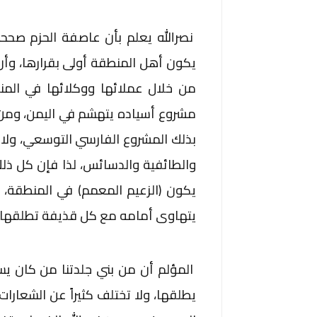
نصرالله يعلم بأن عاصفة الحزم صحح
يكون أهل المنطقة أولى بقرارها، وأن
من خلال عملائها ووكلائها في المن
مشروع أسياده يتهشم في اليمن، ومن ث
بذلك المشروع الفارسي التوسعي، ولا 
والطائفية والدسائس، لذا فإن كل ذل
يكون (الزعيم المعمم) في المنطقة، 
يتهاوى أمامه مع كل قذيفة تطلقها طا
المؤلم أن من بني جلدتنا من كان يسو
يطلقها، ولا تختلف كثيراً عن الشعارا