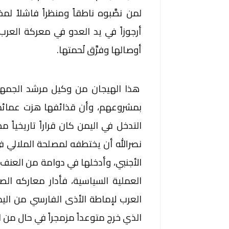
لمن نصَّبوه ناطقاً ومنظراً فاشلا
أرجوزاً في يد العدو في معركة العرب
أوصالها وفرَّق لُحمتها.
هذا الهيجان من وكيل مرشد الجمهور
بمشروعهم، وأن قذائفها هزت عمائم
التدخل في اليمن كان قراراً تاريخياً م
نصرالله أن يختطفه لمصلحة الملالي في 
الأجنبي، وأدخلها في دوامة من العنف 
العملية السياسية، فأدار معاركه الص
العرب لإماطة الأذى الفارسي من اليم
الذي خرج متوعداً مزمجراً في حال من ا