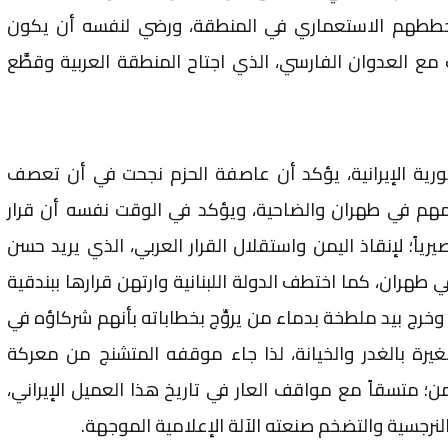
ً لمخططهم الاستعماري في المنطقة، ورضي لنفسه أن يكون
 مع العدوان الفارسي، الذي اجتاح المنطقة العربية وقطَّع
ية الإيرانية، يؤكد أن عاصفة الحزم نجحت في أن تعصف
هم في طهران والضاحية، ويؤكد في الوقت نفسه أن قرار
صيرياً؛ لإنقاذ اليمن واستقلال القرار العربي، الذي يريد حسن
طهران، كما اختطف الدولة اللبنانية وارتهن قرارها ببندقية
وخرج بيد ملطخة بدماء من يروِّج بخطاباته بأنهم شركاؤه في
غيرة بالغدر والخيانة، لذا جاء موقفه المتشنج من معركة
ن؛ متسقاً مع مواقف العار في تاريخ هذا العميل الإيراني،
لنرجسية والتضخم صنعته الآلة الإعلامية الموجهة.