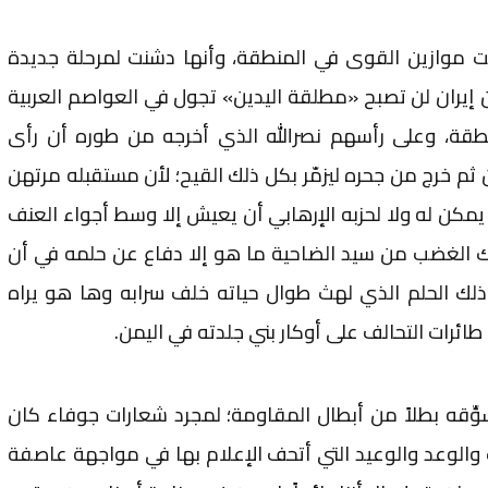
ت موازين القوى في المنطقة، وأنها دشنت لمرحلة جديدة
 إيران لن تصبح «مطلقة اليدين» تجول في العواصم العربية
طقة، وعلى رأسهم نصرالله الذي أخرجه من طوره أن رأى
م خرج من جحره ليزمّر بكل ذلك القيح؛ لأن مستقبله مرتهن
يمكن له ولا لحزبه الإرهابي أن يعيش إلا وسط أجواء العنف
ك الغضب من سيد الضاحية ما هو إلا دفاع عن حلمه في أن
ذلك الحلم الذي لهث طوال حياته خلف سرابه وها هو يراه
ئرات التحالف على أوكار بني جلدته في اليمن.
ِّقه بطلاً من أبطال المقاومة؛ لمجرد شعارات جوفاء كان
ت والوعد والوعيد التي أتحف الإعلام بها في مواجهة عاصفة