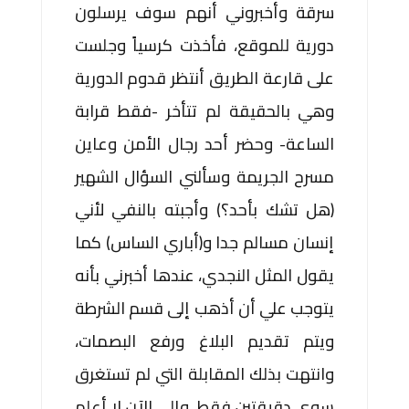
سرقة وأخبروني أنهم سوف يرسلون
دورية للموقع، فأخذت كرسياً وجلست
على قارعة الطريق أنتظر قدوم الدورية
وهي بالحقيقة لم تتأخر -فقط قرابة
الساعة- وحضر أحد رجال الأمن وعاين
مسرح الجريمة وسألني السؤال الشهير
(هل تشك بأحد؟) وأجبته بالنفي لأني
إنسان مسالم جدا و(أباري الساس) كما
يقول المثل النجدي، عندها أخبرني بأنه
يتوجب علي أن أذهب إلى قسم الشرطة
ويتم تقديم البلاغ ورفع البصمات،
وانتهت بذلك المقابلة التي لم تستغرق
سوى دقيقتين فقط، وإلى الآن لا أعلم