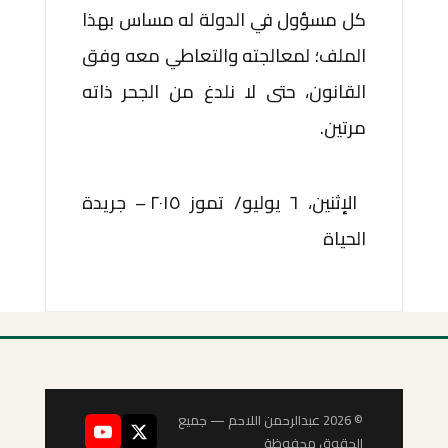
كل مسؤول في الدولة له مساس بهذا
الملف؛ لمعالجته والتعاطي معه وفق
القانون، حتى لا نلدغ من الجحر ذاته
مرتين.
الإثنين، ٦ يوليو/ تموز ٢٠١٥ – جريدة
الحياة
© 2026 عبدالرحمن اللاحم — جميع
الحقوق محفوظة