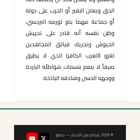
الحق ويعلن النفير أو الحرب على دولة
أو جماعة مهما بلغ تورمه النرجسي،
وظن نفسه أنه قادر على تجييش
الجيوش وتحريك فيالق المجاهدين
لغزو (الغرب الكافر) الذي لا يطيق
صيفاً لا ينعم بنسمات شواطئه الباردة
ووجهه الحسن وفنادقه الباذخة.
© 2026 عبدالرحمن اللاحم — جميع