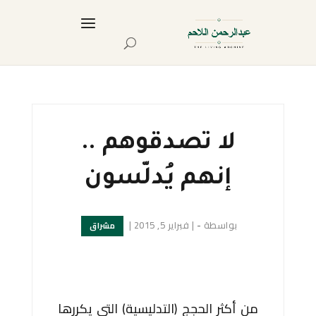
لا تصدقوهم ..
إنهم يُدلّسون
بواسطة
-
|
فبراير 5, 2015
|
مشراق
من أكثر الحجج (التدليسية) التي يكررها