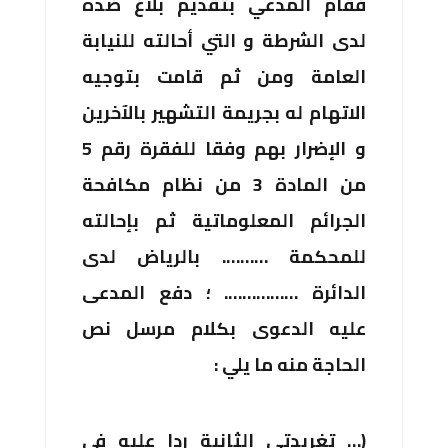
فقام المدعي بتقديم بلاغ ضده
لدى الشرطة و التي أحالته للنيابة
العامة ومن ثم قامت بتوجيه
الاتهام له بجريمة التشهير بالآخرين
و الإضرار بهم وفقا للفقرة رقم 5
من المادة 3 من نظام مكافحة
الجرائم المعلوماتية ثم بإحالته
للمحكمة ………. بالرياض لدى
الدائرة ……………. ؛ دفع المدعى
عليه الدعوى بكلام مرسل نص
الحاجة منه ما يلي :
(… تغريدتي الثانية ردا عليه في