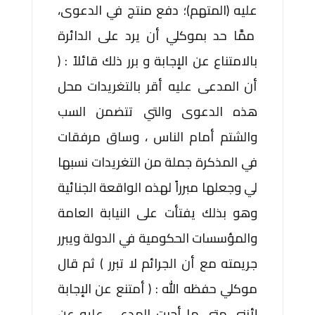
عليه (المتهم)؛ دفع منتج في الدعوى،
ممَّا حد بموكلي أن يرد على الدائرة
بالامتناع عن الإجابة و برر ذلك قائلاً : (
أن المدعى عليه أقر بالتغريدات محل
هذه الدعوى والتي تتضمن السب
والشتم أمام الناس ، وساق مرفقات
في المذكرة جملة من التغريدات نسبها
لي وجعلها مبرراً لهذه الواقعة الجنائية
وهو بذلك يفتأت على النيابة العامة
والمؤسسات الحكومية في الدولة ويبرر
جريمته مع أن الجرائم لا تبرر ) ثم قال
موكلي حفظه الله : ( أمتنع عن الإجابة
لأنني متى ما أجبت المدعى عليه عن