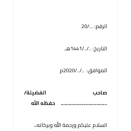
الرقم: …/20
التاريخ: ../../1441هـ
الموافق: ../../2020م
صاحب الفضيلة/
…………………………….
حفظه الله
السلام عليكم ورحمة الله وبركاته،،