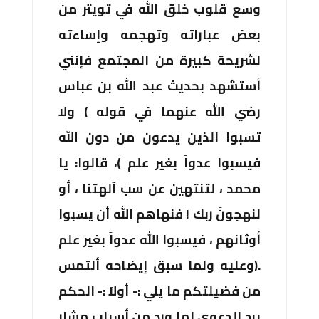
وسع قلوب خلق الله في تويتر من
بعض عباراته وتهجمه وإساءته
لشريحة كبيرة من المجتمع فإنني
أستشهد بحديث عبد الله بن عباس
رضي الله عنهما في قوله
)
ولا
تسبوا الذين يدعون من دون الله
فيسبوا عدواً بغير علم )، قالوا: يا
محمد ، لتنتهين عن سب آلهتنا ، أو
لنهجونً ربك ! فنهاهم الله أن يسبوا
أوثانهم ، فيسبوا الله عدواً بغير علم
.
(
وعليه ولما سبق إيضاحه
أ
لتمس
من فضيلتكم ما يلي :- أولاً :- الحكم
برد الدعوى لما ورد من أسباب مشار