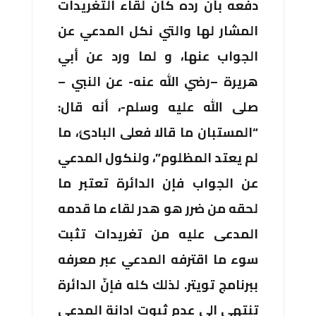
دفعه بأن رده كان لقاء التغريدات
المشار لها والتي نكل المدعي عن
الجواب عنها، و لما ورد عن أبي
هريرة –رضي الله عنه- عن النبي –
صلى الله عليه وسلم-، أنه قال:
“المستبان ما قالا فعلى البادئ، ما
لم يعتد المظلوم”، ولنكول المدعي
عن الجواب فإن الدائرة تعتبر ما
لحقه من ضرر هو هدر لقاء ما قدمه
المدعى عليه من تغريدات تثبت
سوء ما اقترفه المدعي عبر معرفه
ببرنامج تويتر. لذلك كله فإنّ الدائرة
تنتهي إلى عدم ثبوت إدانة المدعى