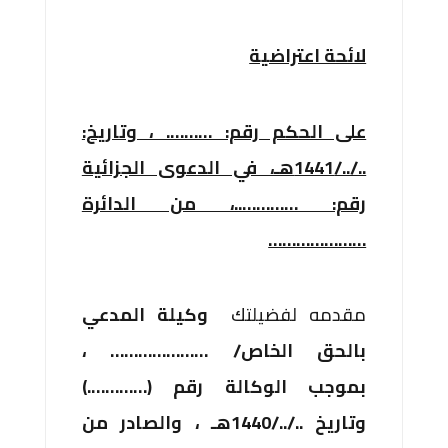
لائحة اعتراضية
على الحكم رقم: ………. ، وتاريخ:
../../1441هـ، في الدعوى الجزائية
رقم: …………..، من الدائرة
…………………
مقدمه لفضيلتك
وكيلة المدعي
بالحق الخاص/ ………………… ،
بموجب الوكالة رقم (………….)
وتاريخ ../../1440هـ ، والصادر من