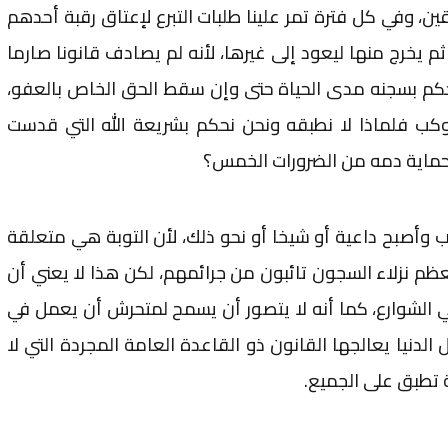
ن، وفي كل فترة تمر علينا طلبات التبرع لإعتاق رقبة أحدهم
م يخرج منها ليعود إلى غيرها، لأنه لم يصادف قانونا صارما
يحكم بسجنه مدى الحياة حتى وإن سقط الحق الخاص بالعفو،
ب فلماذا لا نطبقه ونحن نحكم بشريعة الله التي قدست
 حماية دمه من الضرورات الخمس؟
اب وأصبح داعية أو شيخا أو نحو ذلك، لأن التوبة هي متعلقة
ظم نزلاء السجون تائبون من جرائمهم، لكن هذا لا يعني أن
الشوارع، كما أنه لا يتصور أن يسمح لمتحرش أن يعمل في
لدنيا يعالجها القانون ذو القاعدة العامة المجردة التي لا
 تطبق على الجميع.