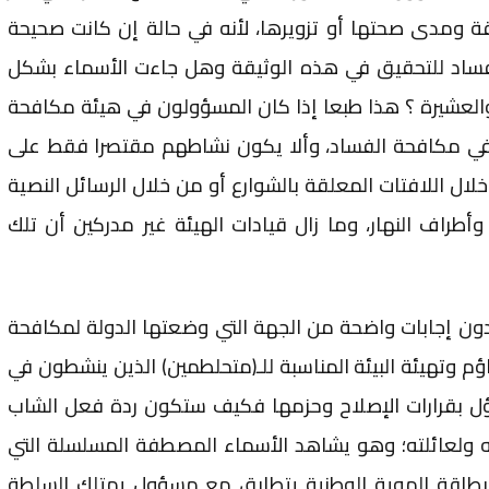
قة ومدى صحتها أو تزويرها، لأنه في حالة إن كانت صحيحة
لفساد للتحقيق في هذه الوثيقة وهل جاءت الأسماء بشكل
العشيرة ؟ هذا طبعا إذا كان المسؤولون في هيئة مكافحة
في مكافحة الفساد، وألا يكون نشاطهم مقتصرا فقط على
لال اللافتات المعلقة بالشوارع أو من خلال الرسائل النصية
 وأطراف النهار، وما زال قيادات الهيئة غير مدركين أن تلك
دون إجابات واضحة من الجهة التي وضعتها الدولة لمكافحة
اؤم وتهيئة البيئة المناسبة للـ(متحلطمين) الذين ينشطون في
اؤل بقرارات الإصلاح وحزمها فكيف ستكون ردة فعل الشاب
له ولعائلته؛ وهو يشاهد الأسماء المصطفة المسلسلة التي
بطاقة الهوية الوطنية يتطابق مع مسؤول يمتلك السلطة