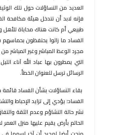
العديد من التساؤلات حول تلك الوثي
فإنه لابد أن تتدخل هيئة مكافحة ا
طبيعي أم كانت هناك محاباة للأهل و
الفساد ما زالوا يحتفظون بحماسهم 
مجرد الوعظ المباشر وغير المباشر من خ
التي يمطرون بها عباد الله آناء الليل
الرسائل ترسل للعنوان الخطأ.
بقاء التساؤلات بشأن الفساد قائمة 
الفساد؛ يؤدي إلى تزايد الإحباط والتش
نشر حالة التشاؤم وعدم الثقة والتف
الحالم بأرض يقيم عليها منزل العمر 
منحت أرضا لمجرد أن آخر اسمها في 