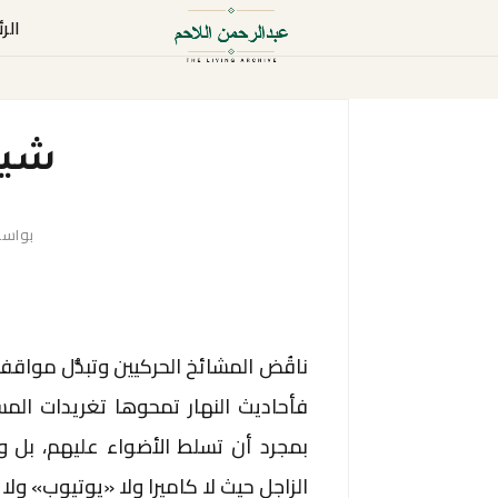
الر
شيخ 
بواس
ناقُض المشائخ الحركيين وتبدُّل مواقف
فأحاديث النهار تمحوها تغريدات ال
بمجرد أن تسلط الأضواء عليهم، بل و
الزاجل حيث لا كاميرا ولا «يوتيوب» و