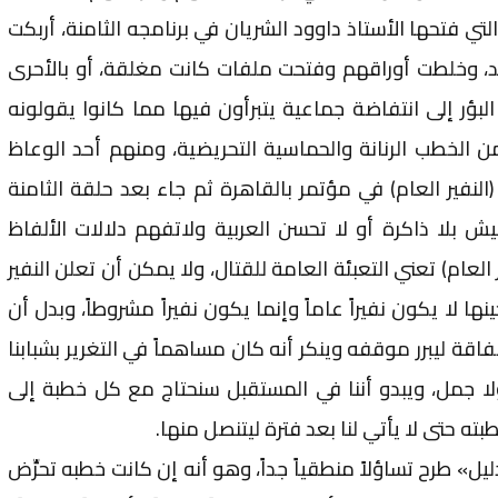
ي فتحها الأستاذ داوود الشريان في برنامجه الثامنة، أربكت
لد، وخلطت أوراقهم وفتحت ملفات كانت مغلقة، أو بالأحرى
لبؤر إلى انتفاضة جماعية يتبرأون فيها مما كانوا يقولونه
 الخطب الرنانة والحماسية التحريضية، ومنهم أحد الوعاظ
نفير العام) في مؤتمر بالقاهرة ثم جاء بعد حلقة الثامنة
 بلا ذاكرة أو لا تحسن العربية ولاتفهم دلالات الألفاظ
العام) تعني التعبئة العامة للقتال، ولا يمكن أن تعلن النفير
ها لا يكون نفيراً عاماً وإنما يكون نفيراً مشروطاً، وبدل أن
اقة ليبرر موقفه وينكر أنه كان مساهماً في التغرير بشبابنا
لا جمل، ويبدو أننا في المستقبل سنحتاج مع كل خطبة إلى
ه حتى لا يأتي لنا بعد فترة ليتنصل منها.
ل» طرح تساؤلاً منطقياً جداً، وهو أنه إن كانت خطبه تحرِّض