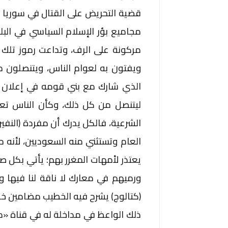
قضية التحريض على القتال في سوريا الت
مجاميع بؤر الإسلام السياسي في الب
مركونة على الرف، وتداعت رموز تلك ا
ويفتون به لعوام الناس، ويتنصلون من
الذي شارك مع بني قومه في إعلان (ال
ليتنصل من كل ذلك، وكأن الناس تعيش
الشرعية، فالكل يدرك أن مفردة (النفير 
العام وتستثني منه السعوديين، لأنه حين
يعتذر لأمهات المغرر بهم؛ يأتي بكل صف
ورميهم في معارك لا ناقة لنا فيها و
(كتالوج) يشرح فيه الخطيب مضامين خطبت
ذلك الواعظ في مداخلة له في قناة «دلي