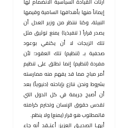
أرتأت القيادة السياسية الانضمام لها
إيماناً منها بأهدافها السامية وقيمها
النبيلة، وكنا ننتظر من وزير العدل أن
يصدر قراراً ( تنفيذيا) يمنع توثيق مثل
تلك الزيجات لا أن يكتفي بوعود
صحفية بـ (تنظيم) تلك العقود؛ لأن
مفردة (تنظيم) إنما تطلق على تنظيم
أمر مباح مما قد يفهم منه ممارسته
بشروط ونحن ننازع بإباحته (دنيوياً) بعد
أن أصبح جريمة في كل الدول التي
تقدس حقوق الإنسان وتحترم كرامته
فالمطلوب هو قرار (يمنع) ولا ينظم.
أيهـا الصديـق العزيز: أعتـقد أنه جاء