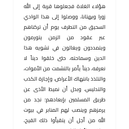
هؤلاء الغلاة فجعلوها قربة إلى الله
زورا وبهتانا، ووصلوا إلى هذا الوادي
السحيق من التطرف يوم أن تركناهم
عبر عقود من الزمن يتورمون
ويتمددون ويغالون في تشويه هذا
الدين وسماحته، حتى خلقوا ديناً لا
نعرفه، ديناً يأمر بالتشمت من الأموات،
والتلذذ بانتهاك الأعراض، وإجازة الكذب
والتدليس، وبدل أن نميط الأذى عن
طريق المسلمين بإبعادهم؛ نجد من
يرمزهم وينصب لهم المنابر في بيوت
الله من أجل أن يتقيأوا ذلك القيح،