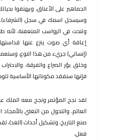
الجماهير على الأعناق، ويهتفوا بحيا
وسيسجل اسمك في سجل (الشرفاء). لك
وتنحت في الرواسب المتعفنة، لأنه 
إعاقة أي صوت ينزع عنها قداستها،
(إنساني) جريء من هذا النوع، وستعمل ع
وخلق بؤر الصراع والفرقة، والاحتراب
فإنها ستفقد مكوناتها الأساسية للوج
لقد نجح المؤتمر ونجح معه الملك عبد
العالم، والتحول من التغني بالأمجاد ا
صنع التاريخ، وتشكيل أحداث (الغد)، لقد
فعل.