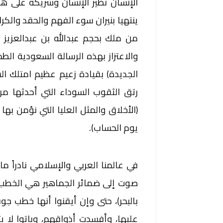
الإنسان نظير الإنسان وشريكه على ه
ينتهيا بنيران سوء الفهم والحقد والكر
من ملك بحجم عبدالله بن عبدالعزيز ز
والاعتزاز بهذه الرسالة السعودية الطم
الجديدة) بقيادة زعيم عظيم امتلك ال
رتق الثقوب السوداء التي أحدثها مرد
(الأخلاق والمثل العليا التي نؤمن به
يوم الحساب).
في عالمنا العربي والإسلامي نادراً م
صوت إلى ضمائر الجماهير هي الخطب ذا
بالبحر)، حتى وإن أيقنوا أنها خطب جوف
عليها، وأفسدت أذواقهم، وباتوا لا يتل