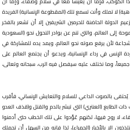
ذا الكوكب، فإما أن يعيشا معاً في سلام وصفاء، وإما أن
اهية) لا تملك وأنت تسمع تلك (المقطوعة الإنسانية) الفريدة
عيم الدولة الحاضنة للحرمين الشريفين إلا أن تشعر بالفخر
وحة إلى العالم، والتي تنم عن بوادر التحول نحو (السعودية
شجاعة لأن يرفع صوته نحو العالم، ويمد يده للمشاركة في
ة الإنس في رداء الإنسانية، ويدعو أن يجتمع العالم على
ا جميعاً، وما نختلف عليه سيفصل فيه الرب، سبحانه وتعالى،
ا يُحتفى بالصوت الداعي للسلام والتعايش الإنساني، فأقرب
ت الطابع (العنتري) التي تبشر بالدم والقتل و(قذف العدو
اء، لا روح فيها، لكنهم عُوِّدوا على تلك الخطب حتى أدمنوا
ذذون إلا بالأخبار (الحمراء)، لذا فإنه من السهل أن تحملك