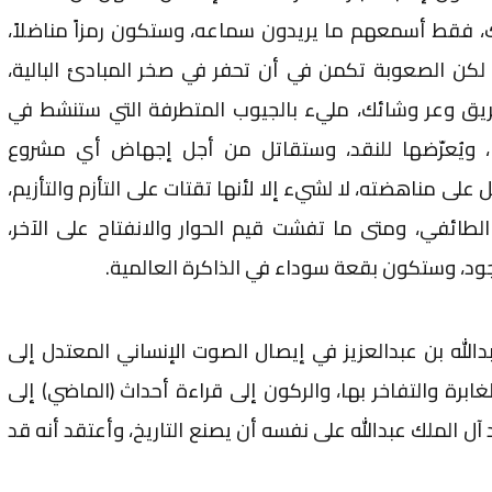
تك، فقط أسمعهم ما يريدون سماعه، وستكون رمزاً مناضلاً،
ن الصعوبة تكمن في أن تحفر في صخر المبادئ البالية،
طريق وعر وشائك، مليء بالجيوب المتطرفة التي ستنشط في
 ويُعرّضها للنقد، وستقاتل من أجل إجهاض أي مشروع
لى مناهضته، لا لشيء إلا لأنها تقتات على التأزم والتأزيم،
 الطائفي، ومتى ما تفشت قيم الحوار والانفتاح على الآخر،
ود، وستكون بقعة سوداء في الذاكرة العالمية.
الله بن عبدالعزيز في إيصال الصوت الإنساني المعتدل إلى
لغابرة والتفاخر بها، والركون إلى قراءة أحداث (الماضي) إلى
 آل الملك عبدالله على نفسه أن يصنع التاريخ، وأعتقد أنه قد