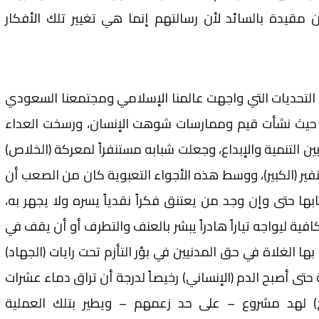
 مقيدة بالسائد لأن رسالتهم إنما هي تغيير تلك الأفكار
التحديات التي واجهت عالمنا الإسلامي ومجتمعنا السعودي
 حيث نشأت قيم وممارسات شوهت الإنسان، ورسخت العداء
ين التنمية والإبداع، وجعلت شبابه مستنفراً لمعركة (الخلاص)
لنفير (الكبير)، ووسط هذه الأجواء التعبوية كان من الصعب أن
ابها حتى وإن وجد من يعتنق فكراً نقدياً يسره ولا يجهر به،
افية ليواجه تياراً هادراً يبشر بالعنف والتطرف أو أن يقف في
ها الغلاة في حق المدنيين في بؤر التأزم تحت رايات (الجهاد)
ة حتى أصبح الدم (الإنساني) رخيصاً لدرجة أن تراق دماء عشرات
ءح) لهد مشروع – على حد زعمهم – ويطير بتلك العملية