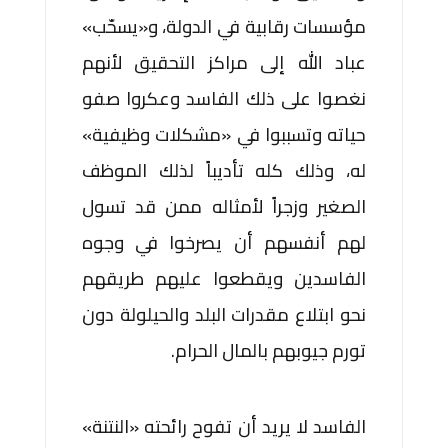
مؤسسات رقابية في الدولة، و«يسحّب»
عباد الله إلى مراكز التحقيق لأنهم
نغصوا على ذلك الفاسد وعكروا صفو
حياته وتسببوا في «مشكلات وظيفية»
له، وذلك كله تأديباً لذلك الموظف
الصغير وزجراً لأمثاله ممن قد تسول
لهم أنفسهم أن يصرخوا في وجوه
الفاسدين ويقطعوا عليهم طريقهم
نحو ابتلاع مقدرات البلد والحيلولة دون
تورم جيوبهم بالمال الحرام.
الفاسد لا يريد أن تفوح رائحته «النتنة»