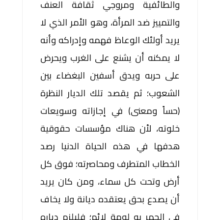
والطائفية ومروجي ثقافة العنف
والتمييز ضد المرأة، وهو الأمر الذي لا
يريد أولئك الوعاظ فهمه وإدراكه وأنه
لا يمكنه أن يشنع على الغرب ويحرض
على حربه ويدق أسفين البغضاء بين
الشعوب؛ ثم يقصد تلك الديار النظرة
(حساً ومعنى) في إجازاته وسويعات
خلوته، لأن هناك مؤسسات حقوقية
هدفها في هذه الحياة الدنيا رصد
الخطاب المتطرف ومحاصرته؛ فوق كل
أرض وتحت كل سماء، ومن كان يريد
أن يصدع بحق يعتقده ديانة ولا يخاف
في الجهر به لومة لائم؛ فليلزم دياره