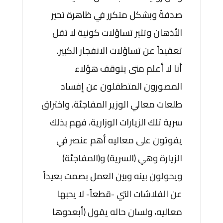
صدفةً وبشكل متكرر في ظاهرة تحير
الأذهان وتثير تساؤلات كونية لا تقل
تعقيداً عن تساؤلات الانفجار الكبير.
أنا لا أعلم متى يتوقف هؤلاء
المصورون المتطفلون عن إفساد
طلعات معالي الوزير المفاجئة، واختراق
سرية تلك الزيارات الوزارية، فهم بذلك
يفوتون على معاليه أهم عنصر في
الزيارة وهي (السرية) و(المفاجئة)
ويحولون بينه وبين العمل بصمت بعيداً
عن الفلاشات التي -قطعاً- لا يحبها
معاليه، ولسان حاله يقول (أبعدوها