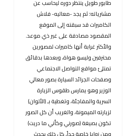
طابور طويل ينتظر دوره ليحاسب عن
مشترياته؛ ثم يجد -معاليه- فلاش
الكاميرات قد سبقته إلى الموقع
المقصود مصادفة على غير ذي موعد.
والأكثر غرابة أنها كاميرات لمصورين
محترفين وليسو هواة، وبعدها بدقائق
تمتلئ مواقع التواصل الاجتماعي
وصفحات الجرائد السيارة بصور معالي
الوزير وهو يمارس طقوس الزيارة
السرية والمفاجئة، وتغطية بـ (الألوان)
لزيارته الميمونة، والغريب أن كل الصور
تكون بصيغة (صورني وكأني ما دريت)
ومن زوايا خاصة جداً، كل ذلك يحدث