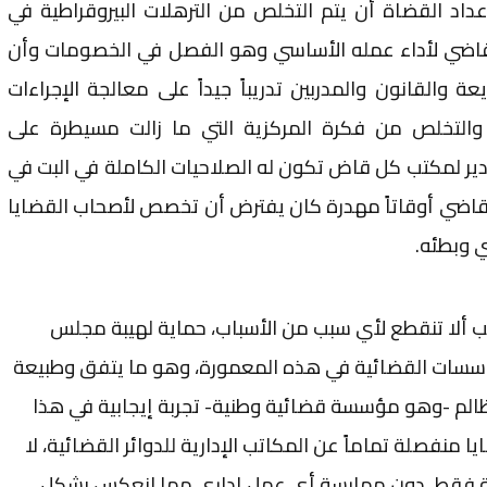
داد القضاة أن يتم التخلص من الترهلات البيروقراطية في
 القاضي لأداء عمله الأساسي وهو الفصل في الخصومات وأن
والقانون والمدربين تدريباً جيداً على معالجة الإجراءات
، والتخلص من فكرة المركزية التي ما زالت مسيطرة على
ير لمكتب كل قاض تكون له الصلاحيات الكاملة في البت في
القاضي أوقاتاً مهدرة كان يفترض أن تخصص لأصحاب القضايا
ي وبطئه.
ب ألا تنقطع لأي سبب من الأسباب، حماية لهيبة مجلس
سسات القضائية في هذه المعمورة، وهو ما يتفق وطبيعة
الم -وهو مؤسسة قضائية وطنية- تجربة إيجابية في هذا
منفصلة تماماً عن المكاتب الإدارية للدوائر القضائية، لا
دولة فقط، دون ممارسة أي عمل إداري مما انعكس بشكل