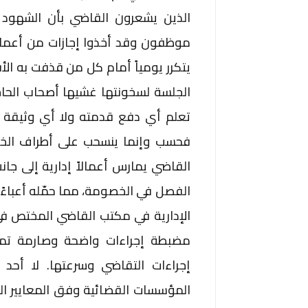
الذين يشعرون القاضي بأن الشهود
موظفون وقد أخذوا إجازات من أعمال
يتكرر يومياً أمام كل من قذفت به الأق
الجلسة لسخونتها غشيها أصحاب الحاجا
تعلم أي دفع قدمته ولا أي وثيقة ض
فحسب وإنما ينسحب على أطراف الخ
القاضي يمارس أعمالاً إدارية إلى ج
الفصل في الخصومة، مما حمّله أعباءً إ
الإدارية في مكتب القاضي المختص ف
مضبطة إجراءات واضحة وصارمة تمن
إجراءات التقاضي وسرعتها. لا أحد
المؤسسات القضائية وفق المعايير ال