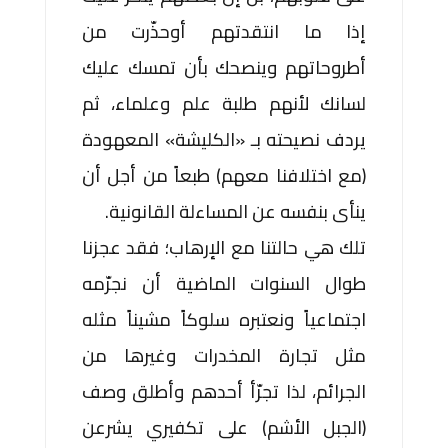
إذا ما انتقدتهم أوحذّرت من
أطروحاتهم وينصحك بأن تمسك عليك
لسانك لأنهم طلبة علم وعلماء، ثم
يردف نصيحته بـ «الكليشة» المعهودة
(مع اختلافنا معهم) طبعاً من أجل أن
ينأى بنفسه عن المساءلة القانونية.
تلك هي حالتنا مع الإرهاب؛ فقد عجزنا
طوال السنوات الماضية أن نجرّمه
اجتماعياً ونعتبره سلوكاً مشيناً مثله
مثل تجارة المخدرات وغيرها من
الجرائم، لذا تجرّأ أحدهم وأطلق وصف
(الجبل الأشم) على تكفيري يشرعن