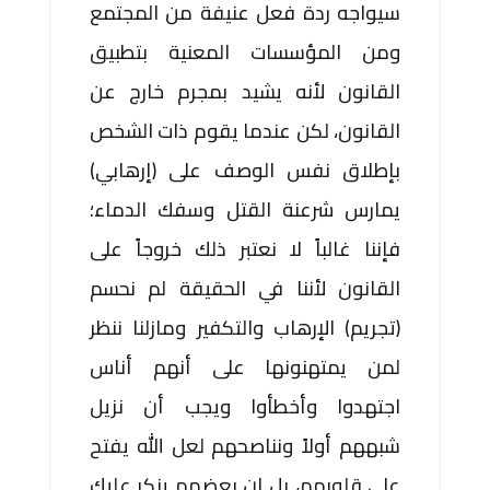
سيواجه ردة فعل عنيفة من المجتمع
ومن المؤسسات المعنية بتطبيق
القانون لأنه يشيد بمجرم خارج عن
القانون، لكن عندما يقوم ذات الشخص
بإطلاق نفس الوصف على (إرهابي)
يمارس شرعنة القتل وسفك الدماء؛
فإننا غالباً لا نعتبر ذلك خروجاً على
القانون لأننا في الحقيقة لم نحسم
(تجريم) الإرهاب والتكفير ومازلنا ننظر
لمن يمتهنونها على أنهم أناس
اجتهدوا وأخطأوا ويجب أن نزيل
شبههم أولاً ونناصحهم لعل الله يفتح
على قلوبهم، بل إن بعضهم ينكر عليك