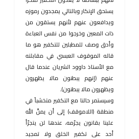
يستحق الإنكار وبالتالي يمجدون رموزه
ويدافعون عنهم لأنهم يستقون من
ذات المعين وخرجوا من نفس العباءة
وأدق وصف للمطبلين للتكفير هو ما
قاله الموقوف العبسي في مقابلته
مع الأستاذ داوود الشريان عندما قال
عنهم (إنهم يبطنون مالا يظهرون
ويظهرون مالا يبطنون).
وسيستمر حالنا مع التكفير متخشباً في
منطقة (اللاموقف) إلى أن يمنَّ الله
علينا بقانون يجرّمه، عندها لن يتجرّأ
أحد على تكفير الخلق ولا تمجيد