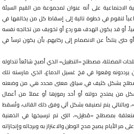
ة الاجتماعية على أنه عنوان لمجموعة من القيم السيئة
ماعياً لتقوم في خطوة تالية إلى إسقاط كل من يخالفها في
اً، أو قد يكون الهدف هو ردع أو تخويف من تخالجه نفسه
و حتى يتلكأ عن الانضمام إلى ركابهم، بأن يكون ترساً في
ات المضللة، مصطلح «التطبيل» الذي أصبح شائعاً تتداوله
 يرددونه وقعوا في فخ غسيل الدماغ، الذي مارسته تلك
المصطلح بشكل كثيف في سياق معنى محدد هي من وضعته
كل من يمتدح دولته أو أحد رموزها أو عملاً من أعمال
ل»، وبالتالي يتم تصنيفه بشكل آلي وفق ذلك القالب، وتُسقط
لمتعلقة بمصطلح «مُطبِل»، التي تم ترسيخها في الذهنية
ى مر الأيام يصبح مدح الوطن والاعتزاز به وبرجاله وإنجازاته