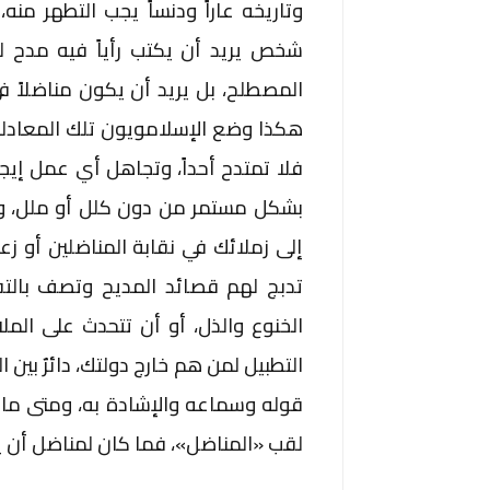
وتاريخه عاراً ودنساً يجب التطهر منه
شخص يريد أن يكتب رأياً فيه مدح ل
المصطلح، بل يريد أن يكون مناضلاً في
هكذا وضع الإسلامويون تلك المعادلة
فلا تمتدح أحداً، وتجاهل أي عمل إيج
بشكل مستمر من دون كلل أو ملل، و
إلى زملائك في نقابة المناضلين أو ز
تدبج لهم قصائد المديح وتصف بالتف
الخنوع والذل، أو أن تتحدث على المل
التطبيل لمن هم خارج دولتك، دائرٌ بين
قوله وسماعه والإشادة به، ومتى ما 
لقب «المناضل»، فما كان لمناضل أن يك