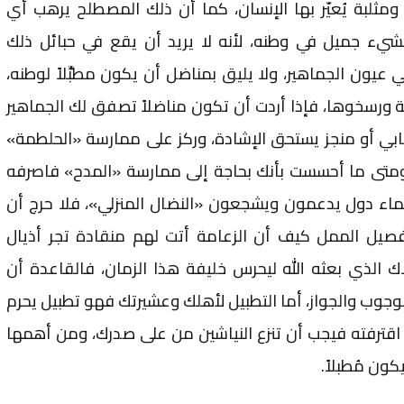
، ومثلبة يُعيّر بها الإنسان، كما أن ذلك المصطلح يرهب أي
شيء جميل في وطنه، لأنه لا يريد أن يقع في حبائل ذلك
 عيون الجماهير، ولا يليق بمناضل أن يكون مطبِّلاً لوطنه،
 ورسخوها، فإذا أردت أن تكون مناضلاً تصفق لك الجماهير
ابي أو منجز يستحق الإشادة، وركز على ممارسة «الحلطمة»
متى ما أحسست بأنك بحاجة إلى ممارسة «المدح» فاصرفه
عماء دول يدعمون ويشجعون «النضال المنزلي»، فلا حرج أن
صيل الممل كيف أن الزعامة أتت لهم منقادة تجر أذيال
اك الذي بعثه الله ليحرس خليفة هذا الزمان، فالقاعدة أن
 الوجوب والجواز، أما التطبيل لأهلك وعشيرتك فهو تطبيل يحرم
اقترفته فيجب أن تنزع النياشين من على صدرك، ومن أهمها
ون مُطبلاً.