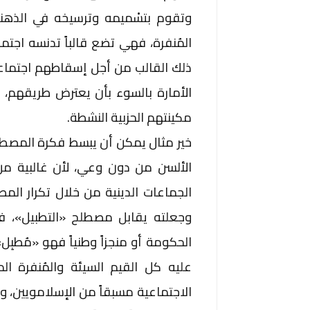
وتقوم بتسْميمه وترسيخه في الذهني
المُنفرة، فهي تضع قالباً تدنسه اجت
ذلك القالب من أجل إسقاطهم اجتماعي
الأمارة بالسوء بأن يعترض طريقهم، أ
مكينتهم الحزبية النشطة.
خير مثال يمكن أن يبسط فكرة المصطلح
الألسن من دون وعي، لأن غالبية من
الجماعات الدينية من خلال تكرار 
وجعلته يقابل مصطلح «التطبيل»، ف
الحكومة أو منجزاً وطنياً فهو «مُطبِ
عليه كل القيم السيئة والمُنفرة ا
الاجتماعية مسبقاً من الإسلامويين، وعل