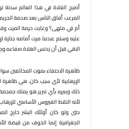
أصبح الغلاة في هذا العالم سدنة له
المرعب أفاق الناس بعد صدمة الجريمة
أم في ملهى؟ وغابت حرمة الميت وقداس
عليه وسلم عندما مرت أمامه جنازة ل
النقي قبل أن يدنس الغلاة صفاءه وجم
ظاهرة الاحتفاء بموت المخالفين سواء 
الإرهابية لأي سبب كان، هي ظاهرة ل
ذلك ويبرره بأي تبرير هو يملك جمجمة ق
لأنه التقط الفيروس الأساسي للإرهاب
حتى ولو كان أولئك البشر خارج ال
الجغرافية إنما الخوف من قبضة الأ