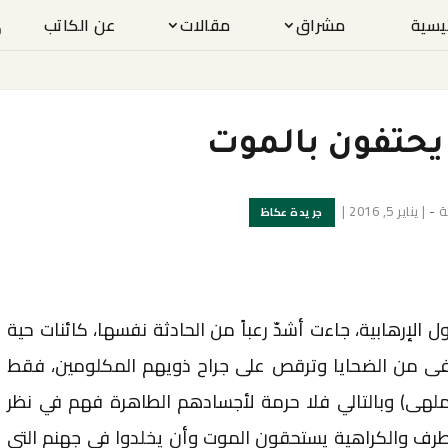
ئيسية
مشراق
مقالات
عن الكاتب
يحتفون بالموت
ة
-
|
يناير 5, 2016
|
جريدة عكاظ
الإرهابية، جاءت أشدّ رعباً من الحادثة نفسها، كائنات حية
فى من الضحايا وترقص على جراح ذويهم المكلومين، فقط
لهى) وبالتالي فلا حرمة لأجسادهم الطاهرة فهم في نظر
تطرف والكراهية يستحقون الموت وأن يخلدوا في جهنم التي