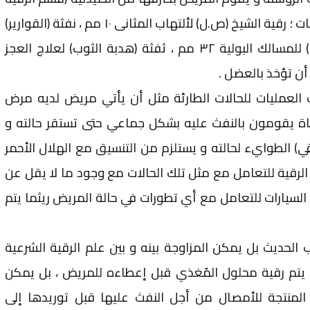
الشرعية ) فتجد على أرفف تلك الصيدليات ؛ رقية الشيخ (ص.ل) لألتهاب المثانى ١٠ مم ، نفثة (القوارير)
لإلتهابات اسفل الرحم ، رقية ( سالك ) للمسالك البولية ٣٢ مم ، ثفثة (هدبة الثوب) لعلاج العجز
ن تؤخذ بالعضل .
العمليات للحالات الطارئة مثل أن يأتي مريض لديه مرض
ة يقومون بالنفث عليه بشكل جماعي حتى تستقر حالته و
قي) الطوايء لحالته و يستلزم من التنسيق مع الهلال الأحمر
لرقية للتعامل مع مثل تلك الحالات مع وجود ما لا يقل عن
 السيارات للتعامل مع أي تطورات في حالة المريض ريثما يتم
لحديث بل يمكن المزاوجة بينه و بين علم الرقية الشرعية
 يتم رقية محلول المُغذي قبل إعطاءه للمريض ، بل يمكن
 المنتجة للأمصال من أجل النفث عليها قبل توريدها إلى