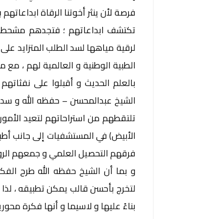
فرصة لأن ينثر أخوتنا الرقاة ابداعات
تكتشف ابداعاتهم ؛ فتجدهم مشحططين 
لرقية مياهها لسد الطلب المتزايد ع
الطبية الوطنية و العالمية لهم ، مع 
بالعلم الحديث و أقبلوا على نفثاتهم
الشيخ عبدالمحسن – حفظه الله و سد
تلتقطهم من استراحاتهم لتعيد الأمور إ
الأبيض) في المستشفيات إلى جانب أطب
فرقهم التحصيل العلمي و جمعهم الروب
و بما أن الشيخ حفظه الله طرح الف
لتخرج بأحسن قالب يمكن تطبيقه ، لذ
بناءً عليها و لاسيما و أنها فكرة محور