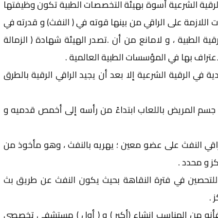
الرقية الشرعية أسوة بهيئة التخصصات الطبية تكون وظيفتها
ارات اللازمة على الراقي من بينها قوته في ( النفث) و قدرته في
قية الطبية ، و لامانع من أن .تصدر الهيئة شهادة ( الزمالة
اعتراف بها في المؤسسات الطبية العالمية .
ة في الرقية الشرعية إلا بعد أن يجيد الراقي الرقية بالطرق
اقي جسم المريض باللعاب ابتداءً من رأسه إلى أخمص قدميه و
لراقي النفث على عضو معين ؛ يهريه بالنفث ، وهو مأخوذ من
ز و محدد .
اً للتحصين في فترة النقاهة بحيث يكون النفث عن طريق بث
 .
 فأنه من المناسب إنشاء (أكبر ) و ( أول ) مستشفى تخصصي