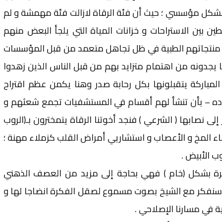
هم بشكل مؤسسي ؛ حيث أن فئة الرقاة لازالت فئة مهمشة و لم
بين الاستراحات و خزانات المياة التي يلجأ البعض منهم
لى منتجاتهم الطبية في ظل تجاهل متعمد من قبل المؤسسات
ما يجدونه من اهتمام متزايد بهم من قبل الناس الذين زهدوا
 المباركة يتقبلونها بكل رحابة صدر وهنا يكمن عظم اقتراح
ده – بأن تنشأ لهم أقسام في المستشفيات تجمع شعثهم و
لى نصابها ( الشرعي ) فنجد أخوتنا الرقاة يتمخترون بـ(الروب
اء المخ و الأعصاب و استشاريي أمراض القلب كزملاء مهنة ؛
 الأبيض .
كرة بشكل (خام ) فهي بحاجة إلى مزيد من العصف الذهني
ا سنفكر مع الشيخ بصوت مسموع لصقل الفكرة انضاجا لها و
ية في مسارنا الإصلاحي .