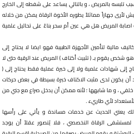
بب تلبسه بالمريض ، و بالتالي يساعد على شفطه إلى الخارج
 لأرى جهازاً مماثلاً يطوره الأخوة الرقاة يمكن من خلاله
اصابة المريض هل هي عين أم سحر بناءً على تحاليل علمية
ليف مالية لتأمين الأجهزة الطبيبة فهو ايضا لا يحتاج إلى
هو شخص يقوم بـ ( تثبيت أكتاف ) المريض عند الرقية حتى لا
اج إلى شهادات علمية ولا إلى خبرة عملية فقط يحتاج إلى (
بد أن يكون لدى مثبت الاكتاف خبرة بسيطة في بعض حركات
لفي ، و ما شابهها ؛ لأنه ممكن أن يدخل صراع مع جني من
لأستعداد لأي طاريء .
ك يعني الحديث عن خدمات مساندة و يأتي على رأسها
ية لمستشفى الرقاة التخصصي ، فلا يُتصور عقلاً أن يوجد
الروشتة و يقوم المريض بصرفها من الصيدلية (قسم الرقية