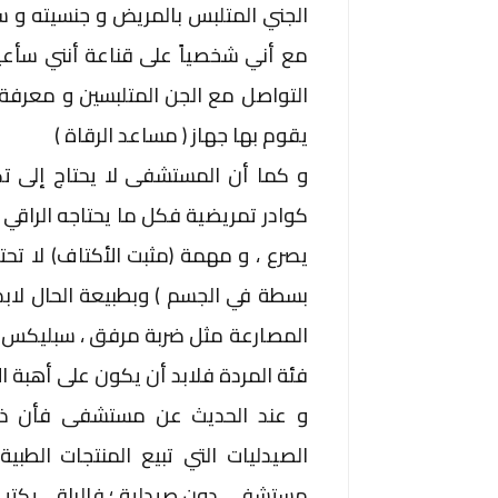
الجني المتلبس بالمريض و جنسيته و س
مع أني شخصياً على قناعة أنني سأعيش
التواصل مع الجن المتلبسين و معرفة 
يقوم بها جهاز ( مساعد الرقاة )
و كما أن المستشفى لا يحتاج إلى تكا
كوادر تمريضية فكل ما يحتاجه الراقي 
يصرع ، و مهمة (مثبت الأكتاف) لا تحت
بسطة في الجسم ) وبطبيعة الحال لا
المصارعة مثل ضربة مرفق ، سبليكس خ
فئة المردة فلابد أن يكون على أهبة ا
و عند الحديث عن مستشفى فأن ذل
الصيدليات التي تبيع المنتجات الطب
مستشفى دون صيدلية ؛ فالراقي يكتب 