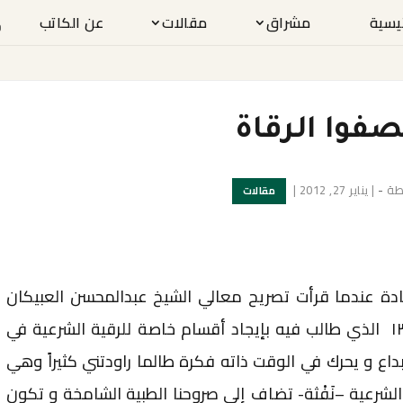
ئيسية
مشراق
مقالات
عن الكاتب
صفوا الرقاة
طة
-
|
يناير 27, 2012
|
مقالات
ادة عندما قرأت تصريح معالي الشيخ عبدالمحسن العبيكان
لجريدة الجزيرة يوم الثلاثاء ١٣/١١/١٤٣٢ الذي طالب فيه بإيجاد أقسام خاصة للرقية الشرعية في
داع و يحرك في الوقت ذاته فكرة طالما راودتني كثيراً وهي
شرعية –نَفْثة- تضاف إلى صروحنا الطبية الشامخة و تكون